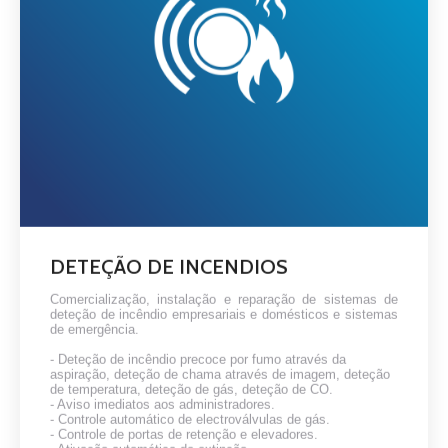
DETEÇÃO DE INCENDIOS
Co
mercialização, instalação e reparação de sistemas de
deteção de incêndio empresariais e domésticos e sistemas
de emergência.
- Deteção de incêndio precoce por fumo através da
aspiração, deteção de chama através de imagem, deteção
de temperatura, deteção de gás, deteção de CO.
- Aviso imediatos aos administradores.
- Controle automático de electroválvulas de gás.
- Controle de portas de retenção e elevadores.
- Ativação automática de extinção.