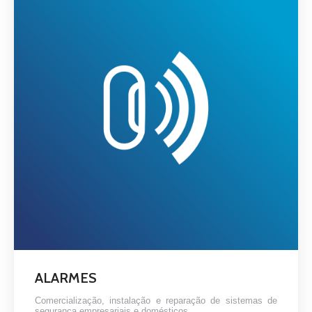
ALARMES
Comercialização, instalação e reparação de sistemas de
segurança empresariais e domésticos.