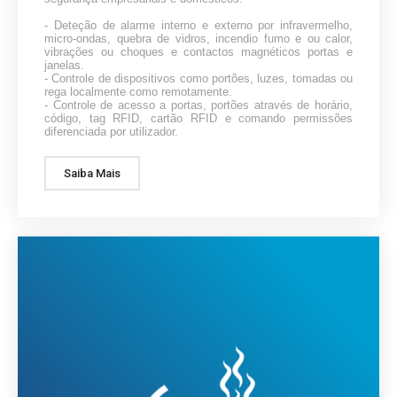
- Deteção de alarme interno e externo por infravermelho,
micro-ondas, quebra de vidros, incendio fumo e ou calor,
vibrações ou choques e contactos magnéticos portas e
janelas.
- Controle de dispositivos como portões, luzes, tomadas ou
rega localmente como remotamente.
- Controle de acesso a portas, portões através de horário,
código, tag RFID, cartão RFID e comando permissões
diferenciada por utilizador.
Saiba Mais